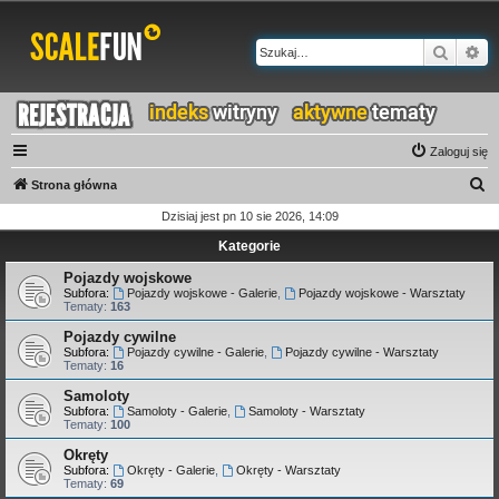
Szukaj
Wy
Zaloguj się
S
Strona główna
z
Dzisiaj jest pn 10 sie 2026, 14:09
u
Kategorie
k
Pojazdy wojskowe
a
Subfora:
Pojazdy wojskowe - Galerie
,
Pojazdy wojskowe - Warsztaty
Tematy:
163
j
Pojazdy cywilne
Subfora:
Pojazdy cywilne - Galerie
,
Pojazdy cywilne - Warsztaty
Tematy:
16
Samoloty
Subfora:
Samoloty - Galerie
,
Samoloty - Warsztaty
Tematy:
100
Okręty
Subfora:
Okręty - Galerie
,
Okręty - Warsztaty
Tematy:
69