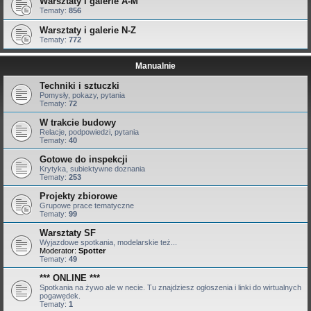
Warsztaty i galerie A-M
Tematy:
856
Warsztaty i galerie N-Z
Tematy:
772
Manualnie
Techniki i sztuczki
Pomysły, pokazy, pytania
Tematy:
72
W trakcie budowy
Relacje, podpowiedzi, pytania
Tematy:
40
Gotowe do inspekcji
Krytyka, subiektywne doznania
Tematy:
253
Projekty zbiorowe
Grupowe prace tematyczne
Tematy:
99
Warsztaty SF
Wyjazdowe spotkania, modelarskie też...
Moderator:
Spotter
Tematy:
49
*** ONLINE ***
Spotkania na żywo ale w necie. Tu znajdziesz ogłoszenia i linki do wirtualnych
pogawędek.
Tematy:
1