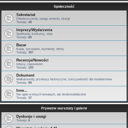
Społeczność
Sekretariat
Obwieszczenia, uwagi, wnioski, skargi
Tematy:
48
Imprezy/Wydarzenia
Spotkania, konkursy, zloty
Tematy:
80
Bazar
Kupię, sprzedam, wymienię, oferty
Tematy:
397
Recenzje/Nowości
Inboxy, zapowiedzi
Tematy:
193
Dokument
Walkaroundy, przekazy historyczne, rzeczywistość dla modelarstwa
Tematy:
99
Inne...
Nie ujęte w innych tematach, ale okołomodelarskie
Tematy:
37
Prywatne warsztaty i galerie
Dyskusje i uwagi
Tematy:
6