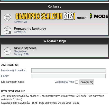
Konkursy
Tematy:
38
Poprzednie konkursy
Tematy:
4
W oparach kleju
Niskie stężenie
Niegroźnie
Tematy:
178
ZALOGUJ SIĘ
Nazwa użytkownika:
Hasło:
Nie pamiętam hasła
Zapamiętaj mnie
KTO JEST ONLINE
Jest
929
użytkowników online :: 1 zarejestrowany, 0 ukrytych i 928 gości (wg danych z
ostatnich 5 minut)
Najwięcej użytkowników (
5678
) było online czw 06 sie 2026, 01:11