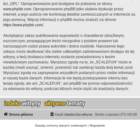
też „GPL”. Oprogramowanie jest dostępne do pobrania ze strony
www.phpbb.com
. Oprogramowanie phpBB tylko ułatwia dyskusje przez
internet, a jego autorzy nie kontrolują tekstów zamieszczanych w internecie za
jego pomocą. Więcej informacji o phpBB można znaleźć na stronie
https://www.phpbb.com/
.
Akceptujesz zakaz publikowania wypowiedzi o charakterze obraźliwym,
oszczerczym, propagującym treści niezgodne z polskim prawem lub
naruszającym cudze prawa autorskie i dobra osobiste. Naruszenie tego
zakazu może skutkować dla ciebie całkowitym zablokowaniem dostępu do tej
witryny, a twój dostawca internetu zostanie powiadomiony o twoim
niewłaściwym zachowaniu. Wyrażasz zgodę na to, że „SCALEFUN” może w
każdej chwili usunąć, zmienić, przenieść lub zamknąć każdy twój temat, post.
Wyrażasz zgodę na zapisywanie wszystkich podanych przez ciebie informacji
w naszej bazie danych. Informacje te nie będą przekazywane nikomu bez
twojej zgody, ale ani „SCALEFUN”, ani phpBB nie ponosi odpowiedzialności
za włamania do witryny, podczas których może dojść do kradzieży danych.
Strona główna
Usuń ciasteczka witryny
Strefa czasowa
UTC+02:00
Zasady ochrony danych osobowych
|
Regulamin