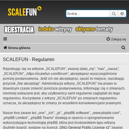
Szukaj
Wy
Zaloguj się
S
Strona główna
z
SCALEFUN - Regulamin
u
k
Rejestrując się na witrynie „SCALEFUN”, zwanej dalej „my”, ”nas”, „nasza”,
„SCALEFUN”, „https://scalefun.com/forum”, akceptujesz wyszczególnione
a
poniżej postanowienia. Jeśli ich nie akceptujesz, opuść to miejsce, naciskając
j
przycisk „Nie akceptuję”. Administracja witryny „SCALEFUN” ma prawo w
dowolnym czasie zmienić poniższe postanowienia, informując cię o zmianach,
niemniej wskazane jest, aby użytkownicy sami regularnie zaglądali do tego
regulaminu. Korzystanie z witryny „SCALEFUN” po zmianach regulaminu
oznacza, że akceptujesz te zmiany ze wszelkimi konsekwencjami prawnymi.
Nasze fora zwane też „one”, „ich”, „je”, „phpBB software”, „www.phpbb.com”,
„phpBB Limited”, „phpBB Teams” działają w oparciu o oprogramowanie
wykorzystujące technologię phpBB, która jest środowiskiem typu witryny
(bulletin board), wydane na licencji „
GNU General Public License v2
” zwanej