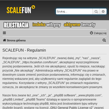
Szukaj
Wy
Zaloguj się
S
Strona główna
z
SCALEFUN - Regulamin
u
k
Rejestrując się na witrynie „SCALEFUN”, zwanej dalej „my”, ”nas”, „nasza”,
„SCALEFUN”, „https://scalefun.com/forum”, akceptujesz wyszczególnione
a
poniżej postanowienia. Jeśli ich nie akceptujesz, opuść to miejsce, naciskając
j
przycisk „Nie akceptuję”. Administracja witryny „SCALEFUN” ma prawo w
dowolnym czasie zmienić poniższe postanowienia, informując cię o zmianach,
niemniej wskazane jest, aby użytkownicy sami regularnie zaglądali do tego
regulaminu. Korzystanie z witryny „SCALEFUN” po zmianach regulaminu
oznacza, że akceptujesz te zmiany ze wszelkimi konsekwencjami prawnymi.
Nasze fora zwane też „one”, „ich”, „je”, „phpBB software”, „www.phpbb.com”,
„phpBB Limited”, „phpBB Teams” działają w oparciu o oprogramowanie
wykorzystujące technologię phpBB, która jest środowiskiem typu witryny
(bulletin board), wydane na licencji „
GNU General Public License v2
” zwanej