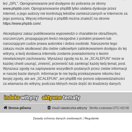
też „GPL”. Oprogramowanie jest dostępne do pobrania ze strony
www.phpbb.com
. Oprogramowanie phpBB tylko ułatwia dyskusje przez
internet, a jego autorzy nie kontrolują tekstów zamieszczanych w internecie za
jego pomocą. Więcej informacji o phpBB można znaleźć na stronie
https://www.phpbb.com/
.
Akceptujesz zakaz publikowania wypowiedzi o charakterze obraźliwym,
oszczerczym, propagującym treści niezgodne z polskim prawem lub
naruszającym cudze prawa autorskie i dobra osobiste. Naruszenie tego
zakazu może skutkować dla ciebie całkowitym zablokowaniem dostępu do tej
witryny, a twój dostawca internetu zostanie powiadomiony o twoim
niewłaściwym zachowaniu. Wyrażasz zgodę na to, że „SCALEFUN” może w
każdej chwili usunąć, zmienić, przenieść lub zamknąć każdy twój temat, post.
Wyrażasz zgodę na zapisywanie wszystkich podanych przez ciebie informacji
w naszej bazie danych. Informacje te nie będą przekazywane nikomu bez
twojej zgody, ale ani „SCALEFUN”, ani phpBB nie ponosi odpowiedzialności
za włamania do witryny, podczas których może dojść do kradzieży danych.
Strona główna
Usuń ciasteczka witryny
Strefa czasowa
UTC+02:00
Zasady ochrony danych osobowych
|
Regulamin