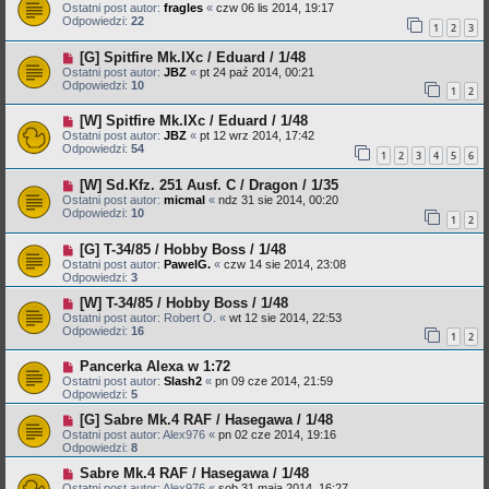
Ostatni post autor:
fragles
«
czw 06 lis 2014, 19:17
Odpowiedzi:
22
1
2
3
[G] Spitfire Mk.IXc / Eduard / 1/48
Ostatni post autor:
JBZ
«
pt 24 paź 2014, 00:21
Odpowiedzi:
10
1
2
[W] Spitfire Mk.IXc / Eduard / 1/48
Ostatni post autor:
JBZ
«
pt 12 wrz 2014, 17:42
Odpowiedzi:
54
1
2
3
4
5
6
[W] Sd.Kfz. 251 Ausf. C / Dragon / 1/35
Ostatni post autor:
micmal
«
ndz 31 sie 2014, 00:20
Odpowiedzi:
10
1
2
[G] T-34/85 / Hobby Boss / 1/48
Ostatni post autor:
PawelG.
«
czw 14 sie 2014, 23:08
Odpowiedzi:
3
[W] T-34/85 / Hobby Boss / 1/48
Ostatni post autor:
Robert O.
«
wt 12 sie 2014, 22:53
Odpowiedzi:
16
1
2
Pancerka Alexa w 1:72
Ostatni post autor:
Slash2
«
pn 09 cze 2014, 21:59
Odpowiedzi:
5
[G] Sabre Mk.4 RAF / Hasegawa / 1/48
Ostatni post autor:
Alex976
«
pn 02 cze 2014, 19:16
Odpowiedzi:
8
Sabre Mk.4 RAF / Hasegawa / 1/48
Ostatni post autor:
Alex976
«
sob 31 maja 2014, 16:27