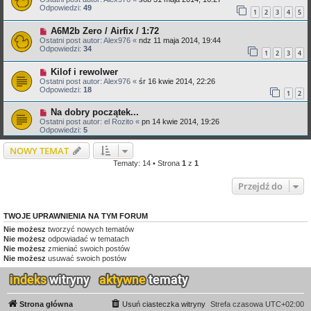
Odpowiedzi:
49
1
2
3
4
5
A6M2b Zero / Airfix / 1:72
Ostatni post autor:
Alex976
«
ndz 11 maja 2014, 19:44
Odpowiedzi:
34
1
2
3
4
Kilof i rewolwer
Ostatni post autor:
Alex976
«
śr 16 kwie 2014, 22:26
Odpowiedzi:
18
1
2
Na dobry początek...
Ostatni post autor:
el Rozito
«
pn 14 kwie 2014, 19:26
Odpowiedzi:
5
NOWY TEMAT
Tematy: 14 • Strona
1
z
1
Przejdź do
TWOJE UPRAWNIENIA NA TYM FORUM
Nie możesz
tworzyć nowych tematów
Nie możesz
odpowiadać w tematach
Nie możesz
zmieniać swoich postów
Nie możesz
usuwać swoich postów
Strona główna
Usuń ciasteczka witryny
Strefa czasowa
UTC+02:00