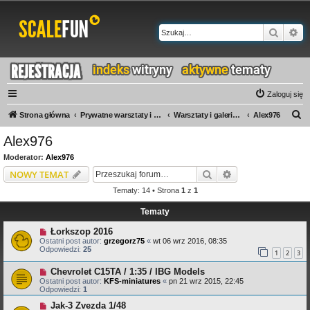
Szukaj
Wy
Zaloguj się
S
Strona główna
Prywatne warsztaty i galerie
Warsztaty i galerie A-M
Alex976
z
Alex976
u
Moderator:
Alex976
k
Szukaj
Wyszukiwanie z
NOWY TEMAT
a
Tematy: 14 • Strona
1
z
1
j
Tematy
Łorkszop 2016
Ostatni post autor:
grzegorz75
«
wt 06 wrz 2016, 08:35
Odpowiedzi:
25
1
2
3
Chevrolet C15TA / 1:35 / IBG Models
Ostatni post autor:
KFS-miniatures
«
pn 21 wrz 2015, 22:45
Odpowiedzi:
1
Jak-3 Zvezda 1/48