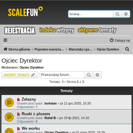
Szukaj
Wy
Zaloguj się
S
Strona główna
Prywatne warsztaty i galerie
Warsztaty i galerie N-Z
Ojciec Dyrektor
z
Ojciec Dyrektor
u
Moderator:
Ojciec Dyrektor
k
Szukaj
Wyszukiwanie z
NOWY TEMAT
a
Tematy: 9 • Strona
1
z
1
j
Tematy
Żelazny
Ostatni post autor:
bohdan
«
pt 12 gru 2025, 15:20
Odpowiedzi:
7
Ruski z plusem
Ostatni post autor:
Rafał B
«
pn 19 lip 2021, 14:16
Odpowiedzi:
6
We worku
Ostatni post autor:
Ojciec Dyrektor
«
pt 01 maja 2020, 16:29