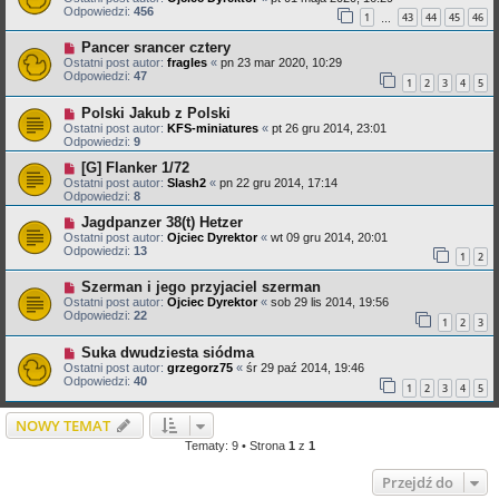
Odpowiedzi:
456
1
43
44
45
46
…
Pancer srancer cztery
Ostatni post autor:
fragles
«
pn 23 mar 2020, 10:29
Odpowiedzi:
47
1
2
3
4
5
Polski Jakub z Polski
Ostatni post autor:
KFS-miniatures
«
pt 26 gru 2014, 23:01
Odpowiedzi:
9
[G] Flanker 1/72
Ostatni post autor:
Slash2
«
pn 22 gru 2014, 17:14
Odpowiedzi:
8
Jagdpanzer 38(t) Hetzer
Ostatni post autor:
Ojciec Dyrektor
«
wt 09 gru 2014, 20:01
Odpowiedzi:
13
1
2
Szerman i jego przyjaciel szerman
Ostatni post autor:
Ojciec Dyrektor
«
sob 29 lis 2014, 19:56
Odpowiedzi:
22
1
2
3
Suka dwudziesta siódma
Ostatni post autor:
grzegorz75
«
śr 29 paź 2014, 19:46
Odpowiedzi:
40
1
2
3
4
5
NOWY TEMAT
Tematy: 9 • Strona
1
z
1
Przejdź do