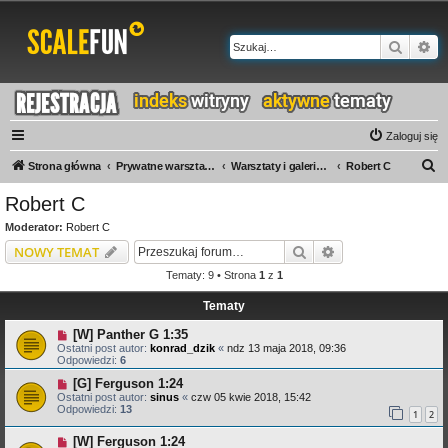
Szukaj
Wy
Zaloguj się
S
Strona główna
Prywatne warsztaty i galerie
Warsztaty i galerie N-Z
Robert C
z
Robert C
u
Moderator:
Robert C
k
Szukaj
Wyszukiwanie z
NOWY TEMAT
a
Tematy: 9 • Strona
1
z
1
j
Tematy
[W] Panther G 1:35
Ostatni post autor:
konrad_dzik
«
ndz 13 maja 2018, 09:36
Odpowiedzi:
6
[G] Ferguson 1:24
Ostatni post autor:
sinus
«
czw 05 kwie 2018, 15:42
Odpowiedzi:
13
1
2
[W] Ferguson 1:24