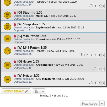
Ostatni post autor:
Robert C
«
sob 24 mar 2018, 12:09
Odpowiedzi:
24
1
2
3
[G] Stug IIIg 1:35
Ostatni post autor:
Marek Cz.
«
sob 24 lut 2018, 21:37
Odpowiedzi:
3
[W] Stugi dwa 1:35
Ostatni post autor:
Szydercza Gała
«
sob 12 sie 2017, 11:12
Odpowiedzi:
8
[G] M48 Patton 1:35
Ostatni post autor:
Korowiow
«
sob 15 kwie 2017, 15:32
Odpowiedzi:
9
[W] M48 Patton 1:35
Ostatni post autor:
Robert C
«
czw 23 lut 2017, 20:03
Odpowiedzi:
46
1
2
3
4
5
[G] Hetzer 1:35
Ostatni post autor:
Krocionorzec
«
czw 29 wrz 2016, 21:09
Odpowiedzi:
11
1
2
[W] Hetzer 1:35
Ostatni post autor:
KFS-miniatures
«
wt 27 wrz 2016, 23:30
Odpowiedzi:
21
1
2
3
NOWY TEMAT
Tematy: 9 • Strona
1
z
1
Przejdź do