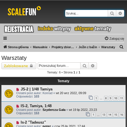
Szukaj
Wy
Zaloguj się
S
Strona główna
Manualnie
Projekty zbiorowe
Jožin z bažin
Warsztaty
z
Warsztaty
u
Szukaj
Wyszukiwanie za
Zablokowane
k
Tematy: 6 • Strona
1
z
1
a
Tematy
j
JS-2 | 1/48 Tamiya
Ostatni post autor:
Konrad
«
wt 20 wrz 2022, 09:09
Odpowiedzi:
103
1
8
9
10
11
…
IS-2, Tamiya, 1:48
Ostatni post autor:
Szydercza Gała
«
wt 19 lip 2022, 23:23
Odpowiedzi:
153
1
13
14
15
16
…
Is-2 "Tadeusz"
Ostatni post autor:
potez
«
czw 25 lis 2021, 17:44