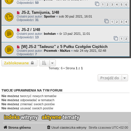
Odpowiedzi:
50
1
2
3
4
5
6
JS-2, Tamijunia, 1/48
Ostatni post autor:
Spotter
«
sob 30 paź 2021, 16:01
Odpowiedzi:
31
1
2
3
4
JS-2 / 1/48
Ostatni post autor:
bohdan
«
śr 13 paź 2021, 11:01
Odpowiedzi:
13
1
2
[W] JS-2 "Tadeusz" z 5 Pułku Czołgów Ciężkich
Ostatni post autor:
Przemek - MaXus
«
ndz 24 sty 2021, 02:48
Odpowiedzi:
7
Zablokowane
Tematy: 6 • Strona
1
z
1
Przejdź do
TWOJE UPRAWNIENIA NA TYM FORUM
Nie możesz
tworzyć nowych tematów
Nie możesz
odpowiadać w tematach
Nie możesz
zmieniać swoich postów
Nie możesz
usuwać swoich postów
Strona główna
Usuń ciasteczka witryny
Strefa czasowa
UTC+02:00