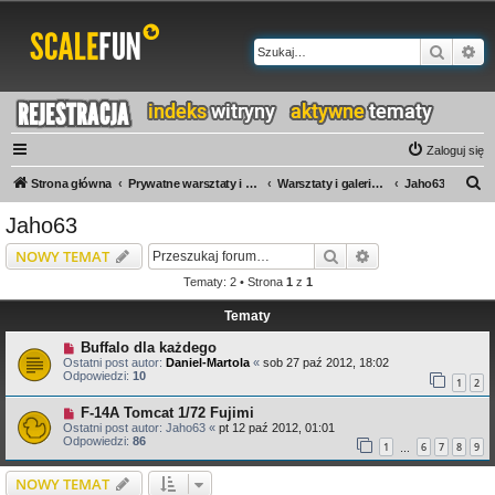
Szukaj
Wy
Zaloguj się
S
Strona główna
Prywatne warsztaty i galerie
Warsztaty i galerie A-M
Jaho63
z
Jaho63
u
Szukaj
Wyszukiwanie z
NOWY TEMAT
k
Tematy: 2 • Strona
1
z
1
a
Tematy
j
Buffalo dla każdego
Ostatni post autor:
Daniel-Martola
«
sob 27 paź 2012, 18:02
Odpowiedzi:
10
1
2
F-14A Tomcat 1/72 Fujimi
Ostatni post autor:
Jaho63
«
pt 12 paź 2012, 01:01
Odpowiedzi:
86
1
6
7
8
9
…
NOWY TEMAT